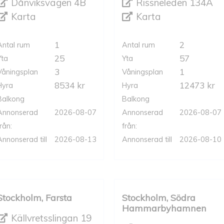
Dånviksvägen 4B
Rissneleden 134A
Karta
Karta
1
2
Antal rum
Antal rum
25
57
Yta
Yta
3
1
Våningsplan
Våningsplan
8534 kr
12473 kr
Hyra
Hyra
Balkong
Balkong
Annonserad
2026-08-07
Annonserad
2026-08-07
rån:
från:
Annonserad till
2026-08-13
Annonserad till
2026-08-10
Stockholm, Farsta
Stockholm, Södra
Hammarbyhamnen
Källvretsslingan 19