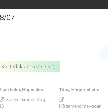
08/07
Korttidskontrakt ( 3 st )
Stockholm, Hägersten
Täby, Hägerneholm
Gösta Ekmans Väg
33
Hägerneholmsvägen