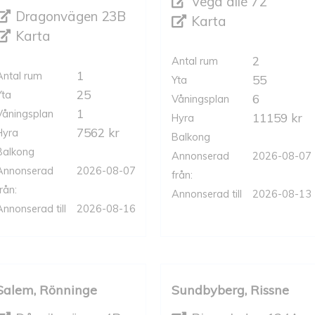
Vega allé 72
Dragonvägen 23B
Karta
Karta
2
Antal rum
1
Antal rum
55
Yta
25
Yta
6
Våningsplan
1
Våningsplan
11159 kr
Hyra
7562 kr
Hyra
Balkong
Balkong
Annonserad
2026-08-07
Annonserad
2026-08-07
från:
rån:
Annonserad till
2026-08-13
Annonserad till
2026-08-16
Salem, Rönninge
Sundbyberg, Rissne