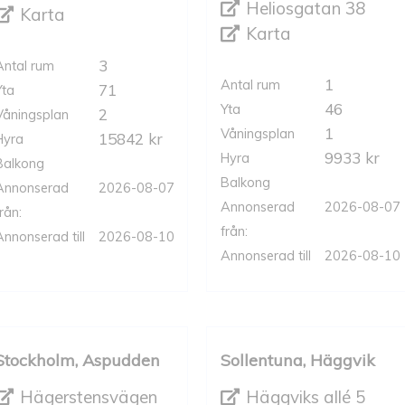
Heliosgatan 38
Karta
Karta
3
Antal rum
1
Antal rum
71
Yta
46
Yta
2
Våningsplan
1
Våningsplan
15842 kr
Hyra
9933 kr
Hyra
Balkong
Balkong
Annonserad
2026-08-07
Annonserad
2026-08-07
rån:
från:
Annonserad till
2026-08-10
Annonserad till
2026-08-10
Stockholm, Aspudden
Sollentuna, Häggvik
Hägerstensvägen
Häggviks allé 5