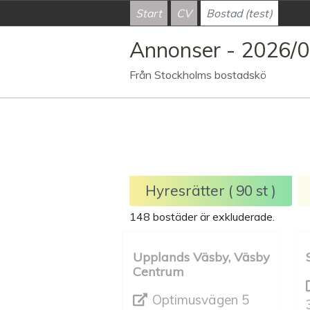
Start
CV
Bostad (test)
Annonser - 2026/
Från Stockholms bostadskö
Hyresrätter ( 90 st )
148 bostäder är exkluderade.
Upplands Väsby, Väsby
Centrum
Optimusvägen 5